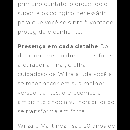
primeiro contato, oferecendo o
suporte psicológico necessário
para que você se sinta à vontade,
protegida e confiante.
Presença em cada detalhe
Do
direcionamento durante as fotos
à curadoria final, o olhar
cuidadoso da Wilza ajuda você a
se reconhecer em sua melhor
versão. Juntos, oferecemos um
ambiente onde a vulnerabilidade
se transforma em força.
Wilza e Martinez - são 20 anos de