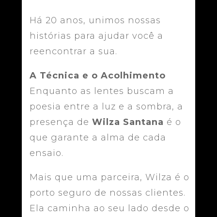
Há 20 anos, unimos nossas
histórias para ajudar você a
reencontrar a sua.
A Técnica e o Acolhimento
Enquanto as lentes buscam a
poesia entre a luz e a sombra, a
presença de
Wilza Santana
é o
que garante a alma de cada
ensaio.
Mais que uma parceira, Wilza é o
porto seguro de nossas clientes.
Ela caminha ao seu lado desde o