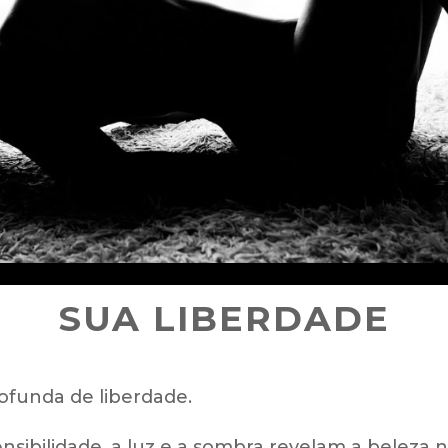
SUA LIBERDADE
funda de liberdade.
ibilidade, a luz e a sombra revelam a beleza n